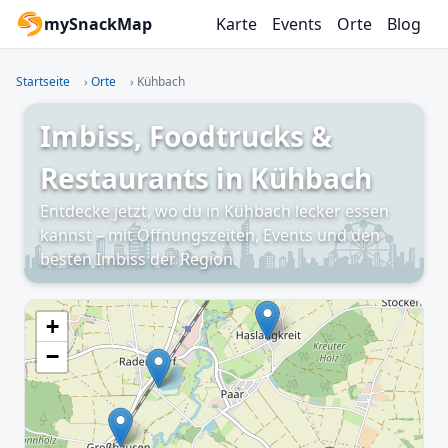
mySnackMap
Karte
Events
Orte
Blog
Startseite
›
Orte
›
Kühbach
Imbiss, Foodtrucks &
Restaurants in Kühbach
Entdecke jetzt, wo du in Kühbach lecker essen
kannst – mit Öffnungszeiten, Events und den
besten Imbiss der Region.
+
−