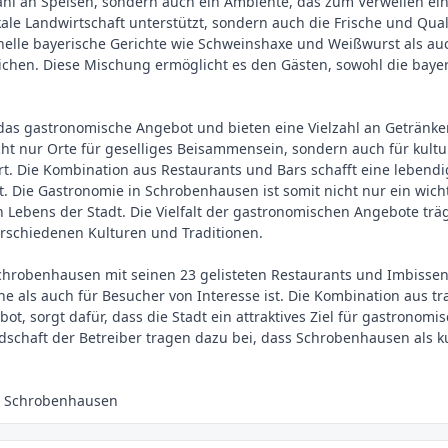
ahl an Speisen, sondern auch ein Ambiente, das zum Verweilen einl
kale Landwirtschaft unterstützt, sondern auch die Frische und Qual
nelle bayerische Gerichte wie Schweinshaxe und Weißwurst als auch
reichen. Diese Mischung ermöglicht es den Gästen, sowohl die baye
s gastronomische Angebot und bieten eine Vielzahl an Getränken,
icht nur Orte für geselliges Beisammensein, sondern auch für kult
rt. Die Kombination aus Restaurants und Bars schafft eine lebend
t. Die Gastronomie in Schrobenhausen ist somit nicht nur ein wich
en Lebens der Stadt. Die Vielfalt der gastronomischen Angebote tr
rschiedenen Kulturen und Traditionen.
 Schrobenhausen mit seinen 23 gelisteten Restaurants und Imbisse
he als auch für Besucher von Interesse ist. Die Kombination aus tr
t, sorgt dafür, dass die Stadt ein attraktives Ziel für gastronomi
dschaft der Betreiber tragen dazu bei, dass Schrobenhausen als ku