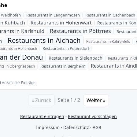
ähe
n Waidhofen
Restaurants in Langenmosen
Restaurants in Gachenbach
in Kühbach
Restaurants in Hohenwart
Restaurants in Kö
Restaurants in Pöttmes
rants in Karlshuld
Restaurant
Restaurants in Aichach
n
Restaurants in Rohrenfels
Restaurants in Petersdorf
aurants in Hollenbach
 an der Donau
Restaurants in Sielenbach
Restaurants in 
Restaurants in Aind
Restaurants in Bergheim
nts in Obergriesbach
 Anzahl der Einträge.
Seite 1 / 2
« Zurück
Weiter »
Restaurant eintragen
·
Restaurant vorschlagen
Impressum
·
Datenschutz
·
AGB