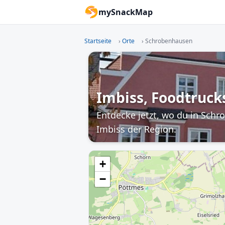
mySnackMap
Startseite
›
Orte
›
Schrobenhausen
Imbiss, Foodtruck
Entdecke jetzt, wo du in Sch
Imbiss der Region.
+
−