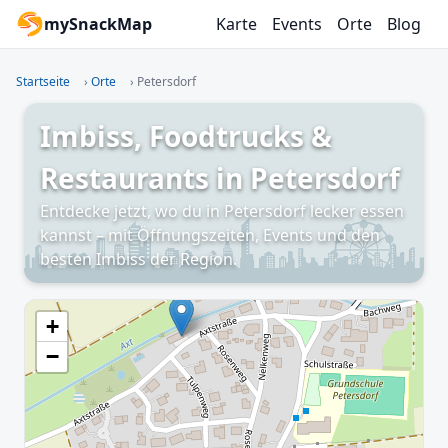
mySnackMap
Karte
Events
Orte
Blog
Startseite
›
Orte
›
Petersdorf
Imbiss, Foodtrucks &
Restaurants in Petersdorf
Entdecke jetzt, wo du in Petersdorf lecker essen
kannst – mit Öffnungszeiten, Events und den
besten Imbiss der Region.
+
−