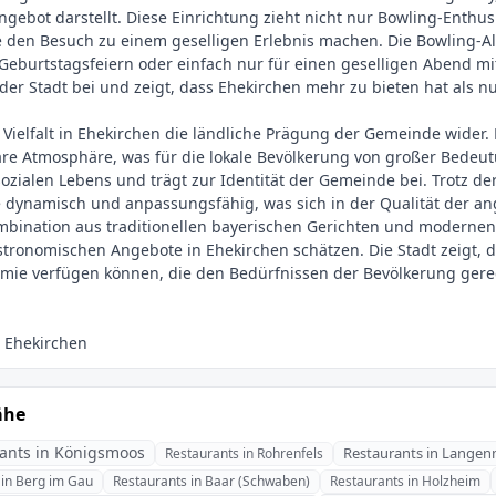
ngebot darstellt. Diese Einrichtung zieht nicht nur Bowling-Enthus
 den Besuch zu einem geselligen Erlebnis machen. Die Bowling-Al
n, Geburtstagsfeiern oder einfach nur für einen geselligen Abend 
t der Stadt bei und zeigt, dass Ehekirchen mehr zu bieten hat als
Vielfalt in Ehekirchen die ländliche Prägung der Gemeinde wider. 
re Atmosphäre, was für die lokale Bevölkerung von großer Bedeut
 sozialen Lebens und trägt zur Identität der Gemeinde bei. Trotz 
ne dynamisch und anpassungsfähig, was sich in der Qualität der 
mbination aus traditionellen bayerischen Gerichten und modernen 
stronomischen Angebote in Ehekirchen schätzen. Die Stadt zeigt,
nomie verfügen können, die den Bedürfnissen der Bevölkerung gere
ähe
ants in Königsmoos
Restaurants in Lange
Restaurants in Rohrenfels
 in Berg im Gau
Restaurants in Baar (Schwaben)
Restaurants in Holzheim