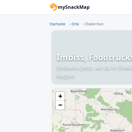
mySnackMap
Startseite
›
Orte
›
Ehekirchen
Imbiss, Foodtruck
Entdecke jetzt, wo du in Ehek
Region.
+
−