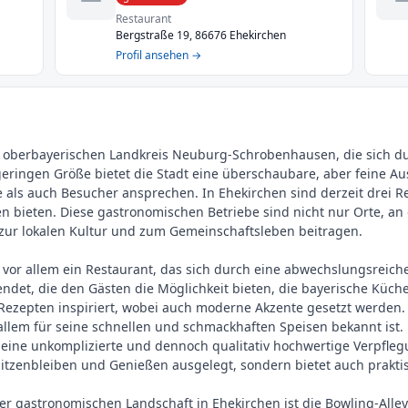
Restaurant
Bergstraße 19, 86676 Ehekirchen
Profil ansehen →
m oberbayerischen Landkreis Neuburg-Schrobenhausen, die sich dur
 geringen Größe bietet die Stadt eine überschaubare, aber feine 
 als auch Besucher ansprechen. In Ehekirchen sind derzeit drei Re
ssen bieten. Diese gastronomischen Betriebe sind nicht nur Orte, 
e zur lokalen Kultur und zum Gemeinschaftsleben beitragen.
vor allem ein Restaurant, das sich durch eine abwechslungsreich
det, die den Gästen die Möglichkeit bieten, die bayerische Küche i
n Rezepten inspiriert, wobei auch moderne Akzente gesetzt werden
allem für seine schnellen und schmackhaften Speisen bekannt ist.
e eine unkomplizierte und dennoch qualitativ hochwertige Verpfle
 Sitzenbleiben und Genießen ausgelegt, sondern bietet auch prakti
r gastronomischen Landschaft in Ehekirchen ist die Bowling-Alley