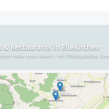
s & Restaurants in Ehekirchen
irchen lecker essen kannst – mit Öffnungszeiten, Ev