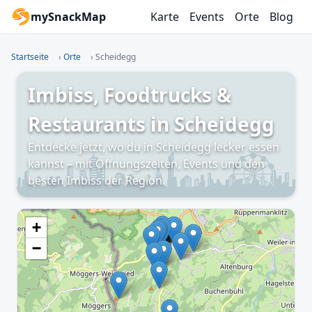
mySnackMap
Karte
Events
Orte
Blog
Startseite
›
Orte
›
Scheidegg
Imbiss, Foodtrucks &
Restaurants in Scheidegg
Entdecke jetzt, wo du in Scheidegg lecker essen
kannst – mit Öffnungszeiten, Events und den
besten Imbiss der Region.
+
−