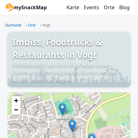
mySnackMap
Karte
Events
Orte
Blog
Startseite
›
Orte
›
Vogt
Imbiss, Foodtrucks &
Restaurants in Vogt
Entdecke jetzt, wo du in Vogt lecker essen
kannst – mit Öffnungszeiten, Events und den
besten Imbiss der Region.
+
−