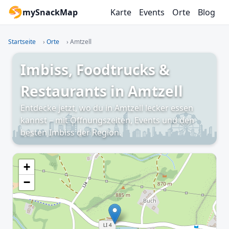
mySnackMap
Karte
Events
Orte
Blog
Startseite
›
Orte
›
Amtzell
Imbiss, Foodtrucks &
Restaurants in Amtzell
Entdecke jetzt, wo du in Amtzell lecker essen
kannst – mit Öffnungszeiten, Events und den
besten Imbiss der Region.
+
−