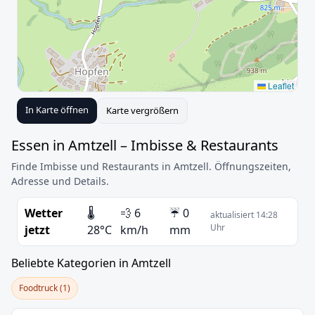
Leaflet
In Karte öffnen
Karte vergrößern
Essen in Amtzell – Imbisse & Restaurants
Finde Imbisse und Restaurants in Amtzell. Öffnungszeiten,
Adresse und Details.
Wetter
🌡️
💨 6
☔ 0
aktualisiert 14:28
Uhr
jetzt
28°C
km/h
mm
Beliebte Kategorien in Amtzell
Foodtruck (1)