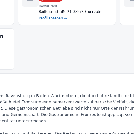
Restaurant
Raiffeisenstraße 21, 88273 Fronreute
Profil ansehen →
en
is Ravensburg in Baden-Württemberg, die durch ihre ländliche Idy
öße bietet Fronreute eine bemerkenswerte kulinarische Vielfalt, die
t. Diese gastronomischen Betriebe sind nicht nur Orte der Nahr
ur und Gemeinschaft. Die Gastronomie in Fronreute ist geprägt vo
Identität unterstreichen.
estaurants und Bäckereien. Die Restaurants bieten eine Auswahl a