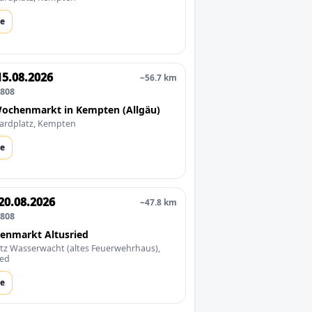
e
15.08.2026
~56.7 km
0808
ochenmarkt in Kempten (Allgäu)
ardplatz, Kempten
e
20.08.2026
~47.8 km
0808
enmarkt Altusried
tz Wasserwacht (altes Feuerwehrhaus),
ied
e