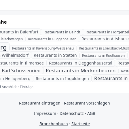
ähe
aurants in Baienfurt
Restaurants in Baindt
Restaurants in Horgenzel
Restaurants in Altshaus
 Fleischwangen
Restaurants in Guggenhausen
urg
Restaurants in Ravensburg-Weissenau
Restaurants in Ebersbach-Mus
n Wilhelmsdorf
Restaurants in Stetten
Restaurants in Riedhausen
Restaurants in Deggenhausertal
Resta
staurants in Illmensee
Restaurants in Meckenbeuren
n Bad Schussenried
Rest
Restaurants in
 in Heiligenberg
Restaurants in Ingoldingen
 Anzahl der Einträge.
Restaurant eintragen
·
Restaurant vorschlagen
Impressum
·
Datenschutz
·
AGB
Branchenbuch
·
Startseite