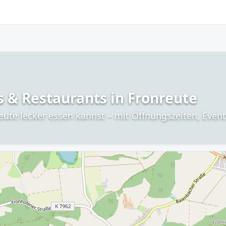
s & Restaurants in Fronreute
reute lecker essen kannst – mit Öffnungszeiten, Even