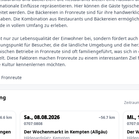
ationale Einflüsse repräsentieren. Hier können die Gäste typische
eitet werden. Die Bäckereien in Fronreute sind für ihre handwerkl
n haben. Die Kombination aus Restaurants und Bäckereien ermögli
nde in vollem Umfang zu erleben.
ht nur zur Lebensqualität der Einwohner bei, sondern fördert auch
hungspunkt für Besucher, die die ländliche Umgebung und die her
schen Betriebe in Fronreute sind oft familiengeführt, was sich i
lt. Diese Faktoren machen Fronreute zu einem interessanten Ziel fü
ung
Zeitraum
Sa., 08.08.2026
Mi., 
6.6 km
~56.7 km
0707:0808
0707:
ingen
Der Wochenmarkt in Kempten (Allgäu)
Der W
Hildegardplatz, Kempten
Hildeg