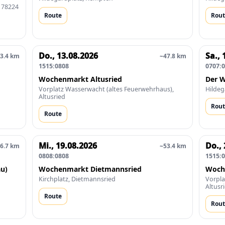
 78224
Route
Rout
Do., 13.08.2026
Sa., 
3.4 km
~47.8 km
1515:0808
0707:
Wochenmarkt Altusried
Der W
Vorplatz Wasserwacht (altes Feuerwehrhaus),
Hildeg
Altusried
Rout
Route
Mi., 19.08.2026
Do., 
6.7 km
~53.4 km
0808:0808
1515:
u)
Wochenmarkt Dietmannsried
Woch
Kirchplatz, Dietmannsried
Vorpla
Altusr
Route
Rout