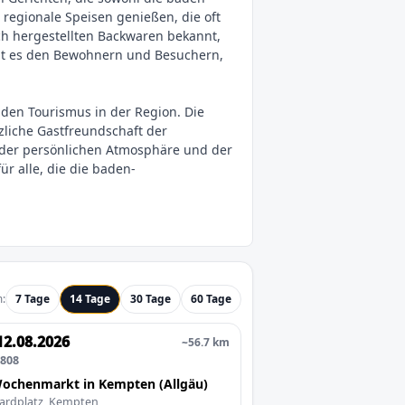
 regionale Speisen genießen, die oft
ich hergestellten Backwaren bekannt,
cht es den Bewohnern und Besuchern,
 den Tourismus in der Region. Die
zliche Gastfreundschaft der
n der persönlichen Atmosphäre und der
r alle, die die baden-
:
7 Tage
14 Tage
30 Tage
60 Tage
12.08.2026
~56.7 km
0808
ochenmarkt in Kempten (Allgäu)
ardplatz, Kempten