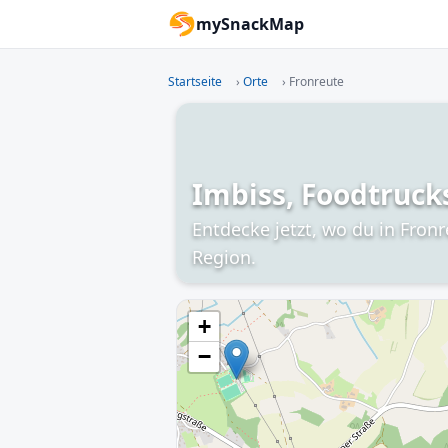
mySnackMap
Startseite
›
Orte
›
Fronreute
Imbiss, Foodtruck
Entdecke jetzt, wo du in Fron
Region.
+
−