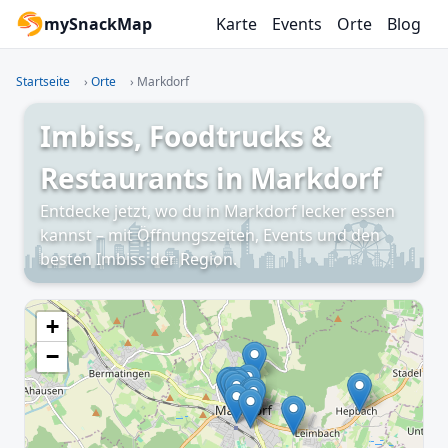
mySnackMap
Karte
Events
Orte
Blog
Startseite
›
Orte
›
Markdorf
Imbiss, Foodtrucks &
Restaurants in Markdorf
Entdecke jetzt, wo du in Markdorf lecker essen
kannst – mit Öffnungszeiten, Events und den
besten Imbiss der Region.
+
−