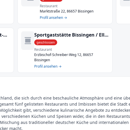
Restaurant
Marktstraße 22, 86657 Bissingen
Profil ansehen →
Meinhard Steinle Restaurant-Wallfahrts- gaststätte
Sportgaststätte Bissingen / Elli´s Pizzaservice
geschlossen
Restaurant
Erzbischof-Schreiber-Weg 12, 86657
Bissingen
Profil ansehen →
tschland, die sich durch eine beschauliche Atmosphäre und eine üb
esamt fünf gelisteten Restaurants und Imbissen bietet die Stadt 
öglichkeit gibt, verschiedene kulinarische Angebote zu entdecken.
en verschiedenen Küchen und Speisen wider, die in den Restaurant
ne Mischung aus traditioneller deutscher Küche und internationalen
ecker macht.