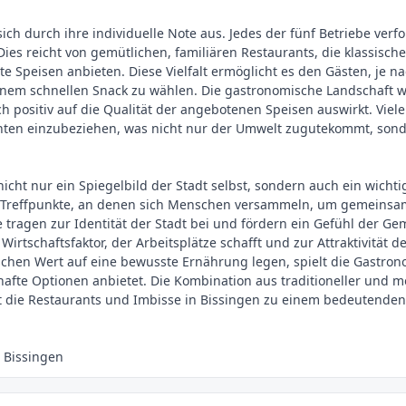
ich durch ihre individuelle Note aus. Jedes der fünf Betriebe verfo
ies reicht von gemütlichen, familiären Restaurants, die klassische
rte Speisen anbieten. Diese Vielfalt ermöglicht es den Gästen, je
em schnellen Snack zu wählen. Die gastronomische Landschaft wi
ch positiv auf die Qualität der angebotenen Speisen auswirkt. Viel
anten einzubeziehen, was nicht nur der Umwelt zugutekommt, sonde
 nicht nur ein Spiegelbild der Stadt selbst, sondern auch ein wichti
s Treffpunkte, an denen sich Menschen versammeln, um gemeinsam
 tragen zur Identität der Stadt bei und fördern ein Gefühl der Gem
Wirtschaftsfaktor, der Arbeitsplätze schafft und zur Attraktivität 
Menschen Wert auf eine bewusste Ernährung legen, spielt die Gastro
afte Optionen anbietet. Die Kombination aus traditioneller und 
die Restaurants und Imbisse in Bissingen zu einem bedeutenden T