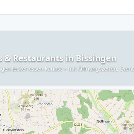
s & Restaurants in Bissingen
ingen lecker essen kannst – mit Öffnungszeiten, Even