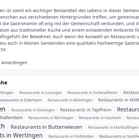
 ist somit ein wichtiger Bestandteil des Lebens in dieser Gemein
 Menschen aus verschiedenen Hintergründen treffen, um gemeinsa
 die Gastronomie oft eng mit der Gemeinschaft verbunden, und das
nation aus traditioneller Küche und einem einladenden Ambiente fö
aftsgefühl der Bewohner. Auch wenn die Auswahl an Restaurants
dass auch in kleinen Gemeinden eine qualitativ hochwertige Gastro
ähe
Restaur
schingen
Restaurants in Lutzingen
Restaurants in Hohenaltheim
Restaurants in Möt
estaurants in Ederheim
Restaurants in Reimlingen
en
Restaur
Restaurants in Tapfheim
Restaurants in Deiningen
Wallerstein
Restaurants in Wechingen
Restaurants in Huisheim
Restau
th
Restaurants in Buttenwiesen
Restaurants in Marktoffingen
ts in Wertingen
Restaurants in Sonth
Restaurants in Fünfstetten