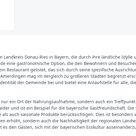
 Landkreis Donau-Ries in Bayern, die durch ihre ländliche Idylle u
nde eine gastronomische Option, die den Bewohnern und Besuchern 
in Restaurant gelistet, das sich durch seine spezifische Ausrichtu
t in Amerdingen mag im Vergleich zu größeren Städten begrenzt er
entität der Gemeinde bei und bietet eine Anlaufstelle für alle, di
 nur ein Ort der Nahrungsaufnahme, sondern auch ein Treffpunkt f
ider und ist ein Beispiel für die bayerische Gastfreundschaft. Die
e als auch saisonale Produkte berücksichtigen. Dies ist besonders 
sen erhöht, sondern auch die Nachhaltigkeit der regionalen Landwir
t es den Gästen, sich mit der bayerischen Esskultur auseinander