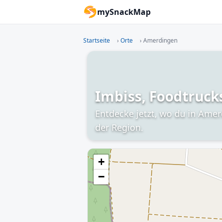
mySnackMap
Startseite
›
Orte
›
Amerdingen
Imbiss, Foodtruck
Entdecke jetzt, wo du in Amer
der Region.
+
−