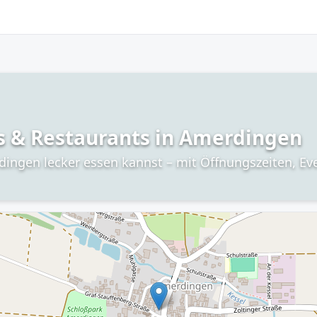
s & Restaurants in Amerdingen
dingen lecker essen kannst – mit Öffnungszeiten, E