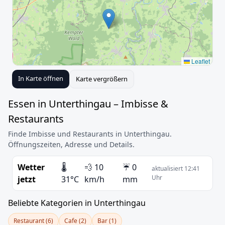
Leaflet
In Karte öffnen
Karte vergrößern
Essen in Unterthingau – Imbisse &
Restaurants
Finde Imbisse und Restaurants in Unterthingau.
Öffnungszeiten, Adresse und Details.
Wetter
🌡️
💨 10
☔ 0
aktualisiert 12:41
Uhr
jetzt
31°C
km/h
mm
Beliebte Kategorien in Unterthingau
Restaurant (6)
Cafe (2)
Bar (1)