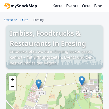
mySnackMap
Karte
Events
Orte
Blog
Startseite
›
Orte
›
Eresing
Imbiss, Foodtrucks &
Restaurants in Eresing
Entdecke jetzt, wo du in Eresing lecker essen
kannst – mit Öffnungszeiten, Events und den
besten Imbiss der Region.
+
−