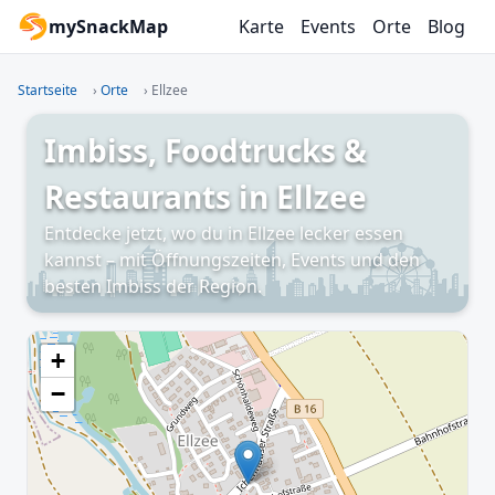
mySnackMap
Karte
Events
Orte
Blog
Startseite
›
Orte
›
Ellzee
Imbiss, Foodtrucks &
Restaurants in Ellzee
Entdecke jetzt, wo du in Ellzee lecker essen
kannst – mit Öffnungszeiten, Events und den
besten Imbiss der Region.
+
−