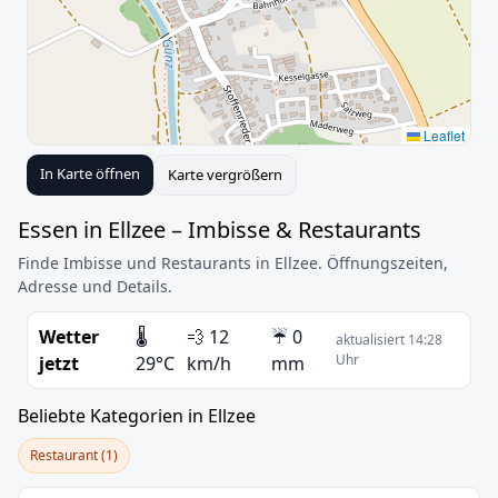
Leaflet
In Karte öffnen
Karte vergrößern
Essen in Ellzee – Imbisse & Restaurants
Finde Imbisse und Restaurants in Ellzee. Öffnungszeiten,
Adresse und Details.
Wetter
🌡️
💨 12
☔ 0
aktualisiert 14:28
Uhr
jetzt
29°C
km/h
mm
Beliebte Kategorien in Ellzee
Restaurant (1)