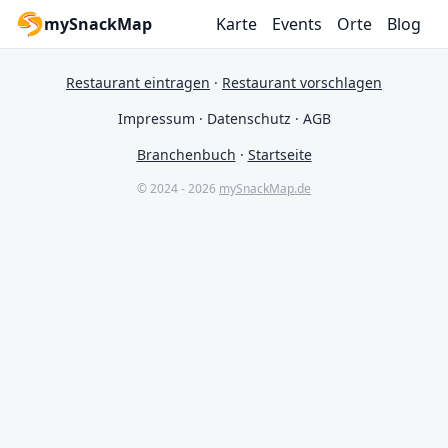
mySnackMap
Karte
Events
Orte
Blog
Restaurant eintragen
·
Restaurant vorschlagen
Impressum
·
Datenschutz
·
AGB
Branchenbuch
·
Startseite
© 2024 - 2026
mySnackMap.de