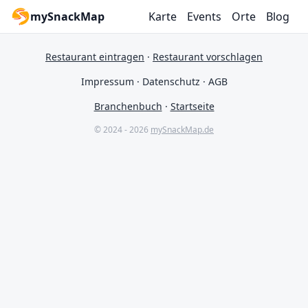
mySnackMap
Karte
Events
Orte
Blog
Restaurant eintragen
·
Restaurant vorschlagen
Impressum
·
Datenschutz
·
AGB
Branchenbuch
·
Startseite
© 2024 - 2026
mySnackMap.de