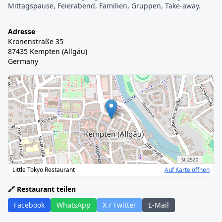
Mittagspause, Feierabend, Familien, Gruppen, Take-away.
Adresse
Kronenstraße 35
87435 Kempten (Allgäu)
Germany
Little Tokyo Restaurant
Auf Karte öffnen
🔗 Restaurant teilen
Facebook
WhatsApp
X / Twitter
E-Mail