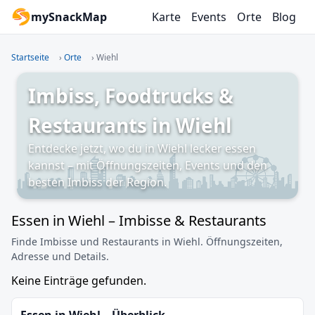
mySnackMap
Karte
Events
Orte
Blog
Startseite
›
Orte
›
Wiehl
Imbiss, Foodtrucks &
Restaurants in Wiehl
Entdecke jetzt, wo du in Wiehl lecker essen
kannst – mit Öffnungszeiten, Events und den
besten Imbiss der Region.
Essen in Wiehl – Imbisse & Restaurants
Finde Imbisse und Restaurants in Wiehl. Öffnungszeiten,
Adresse und Details.
Keine Einträge gefunden.