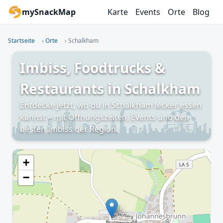
mySnackMap
Karte
Events
Orte
Blog
Startseite
›
Orte
›
Schalkham
Imbiss, Foodtrucks &
Restaurants in Schalkham
Entdecke jetzt, wo du in Schalkham lecker essen
kannst – mit Öffnungszeiten, Events und den
besten Imbiss der Region.
+
−