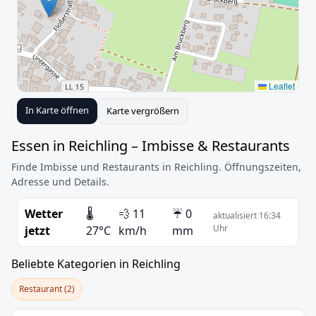
Leaflet
In Karte öffnen
Karte vergrößern
Essen in Reichling – Imbisse & Restaurants
Finde Imbisse und Restaurants in Reichling. Öffnungszeiten,
Adresse und Details.
Wetter
🌡️
💨 11
☔ 0
aktualisiert 16:34
Uhr
jetzt
27°C
km/h
mm
Beliebte Kategorien in Reichling
Restaurant (2)