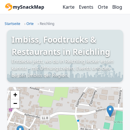
mySnackMap
Karte
Events
Orte
Blog
Startseite
›
Orte
›
Reichling
Imbiss, Foodtrucks &
Restaurants in Reichling
Entdecke jetzt, wo du in Reichling lecker essen
kannst – mit Öffnungszeiten, Events und den
besten Imbiss der Region.
+
−