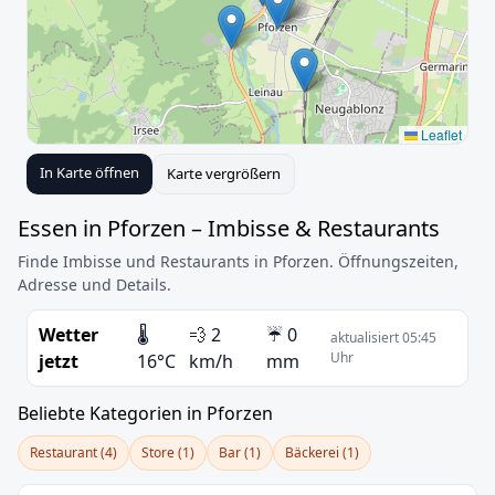
Leaflet
In Karte öffnen
Karte vergrößern
Essen in Pforzen – Imbisse & Restaurants
Finde Imbisse und Restaurants in Pforzen. Öffnungszeiten,
Adresse und Details.
Wetter
🌡️
💨 2
☔ 0
aktualisiert 05:45
Uhr
jetzt
16°C
km/h
mm
Beliebte Kategorien in Pforzen
Restaurant (4)
Store (1)
Bar (1)
Bäckerei (1)