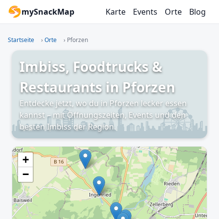
mySnackMap
Karte
Events
Orte
Blog
Startseite
›
Orte
›
Pforzen
Imbiss, Foodtrucks &
Restaurants in Pforzen
Entdecke jetzt, wo du in Pforzen lecker essen
kannst – mit Öffnungszeiten, Events und den
besten Imbiss der Region.
+
−