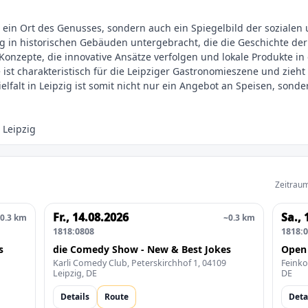
r ein Ort des Genusses, sondern auch ein Spiegelbild der sozialen 
g in historischen Gebäuden untergebracht, die die Geschichte der 
zepte, die innovative Ansätze verfolgen und lokale Produkte in d
st charakteristisch für die Leipziger Gastronomieszene und zieht
lfalt in Leipzig ist somit nicht nur ein Angebot an Speisen, sonder
Zeitraum
Fr., 14.08.2026
Sa., 
0.3 km
~0.3 km
1818:0808
1818:
s
die Comedy Show - New & Best Jokes
Open
Karli Comedy Club, Peterskirchhof 1, 04109
Feinko
Leipzig, DE
DE
Details
Route
Deta