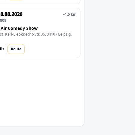
18.08.2026
~1.5 km
0808
 Air Comedy Show
st, Karl-Liebknecht-Str. 36, 04107 Leipzig,
ils
Route