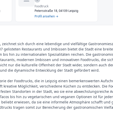
Foodtruck
g
Petersstraße 18, 04109 Leipzig
Profil ansehen →
n, zeichnet sich durch eine lebendige und vielfältige Gastronomie
 gelisteten Restaurants und Imbissen bietet die Stadt eine breite 
n bis hin zu internationalen Spezialitäten reichen. Die gastronomi
staurants, modernen Imbissen und innovativen Foodtrucks, die si
t nicht nur die kulturelle Offenheit der Stadt wider, sondern auch 
 und die dynamische Entwicklung der Stadt gefördert wird.
orie der Foodtrucks, die in Leipzig einen bemerkenswerten Aufsch
ft kreative Möglichkeit, verschiedene Küchen zu entdecken. Die Foo
festen Standorten in der Stadt, wo sie eine abwechslungsreiche 
 Tacos bis hin zu vegetarischen und veganen Optionen ist für jed
beliebt erwiesen, da sie eine informelle Atmosphäre schafft und gl
dtrucks tragen somit zur Bereicherung der gastronomischen Vielfal