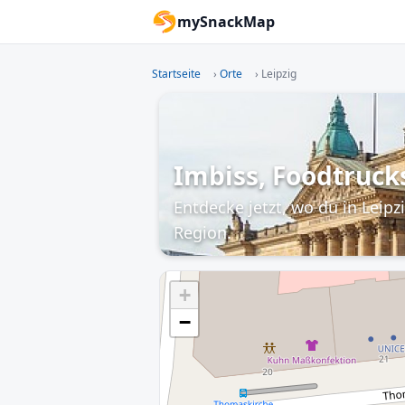
mySnackMap
Startseite
›
Orte
›
Leipzig
Imbiss, Foodtrucks
Entdecke jetzt, wo du in Leip
Region.
+
−