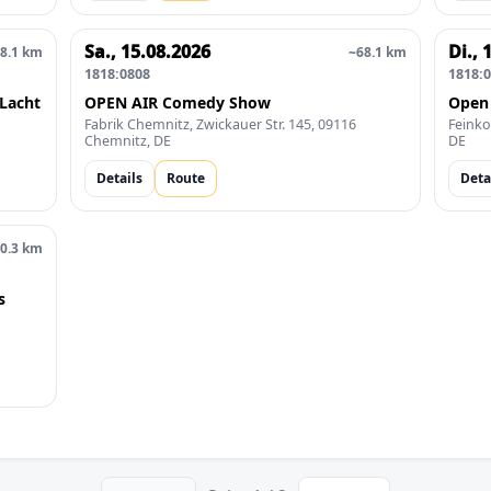
Sa., 15.08.2026
Di., 
8.1 km
~68.1 km
1818:0808
1818:
Lacht
OPEN AIR Comedy Show
Open
Fabrik Chemnitz, Zwickauer Str. 145, 09116
Feinko
Chemnitz, DE
DE
Details
Route
Deta
0.3 km
s