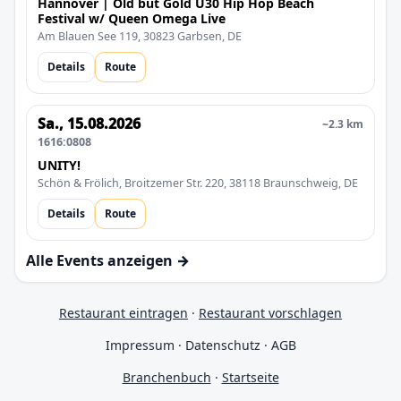
Hannover | Old but Gold Ü30 Hip Hop Beach
Festival w/ Queen Omega Live
Am Blauen See 119, 30823 Garbsen, DE
Details
Route
Sa., 15.08.2026
~2.3 km
1616:0808
UNITY!
Schön & Frölich, Broitzemer Str. 220, 38118 Braunschweig, DE
Details
Route
Alle Events anzeigen →
Restaurant eintragen
·
Restaurant vorschlagen
Impressum
·
Datenschutz
·
AGB
Branchenbuch
·
Startseite