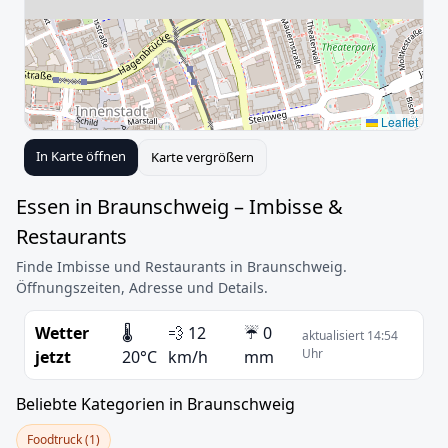
Leaflet
In Karte öffnen
Karte vergrößern
Essen in Braunschweig – Imbisse &
Restaurants
Finde Imbisse und Restaurants in Braunschweig.
Öffnungszeiten, Adresse und Details.
Wetter
🌡️
💨 12
☔ 0
aktualisiert 14:54
Uhr
jetzt
20°C
km/h
mm
Beliebte Kategorien in Braunschweig
Foodtruck (1)