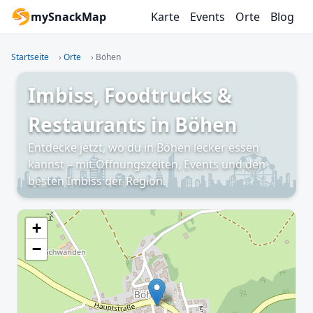
mySnackMap
Karte
Events
Orte
Blog
Startseite
›
Orte
›
Böhen
Imbiss, Foodtrucks &
Restaurants in Böhen
Entdecke jetzt, wo du in Böhen lecker essen
kannst – mit Öffnungszeiten, Events und den
besten Imbiss der Region.
+
−